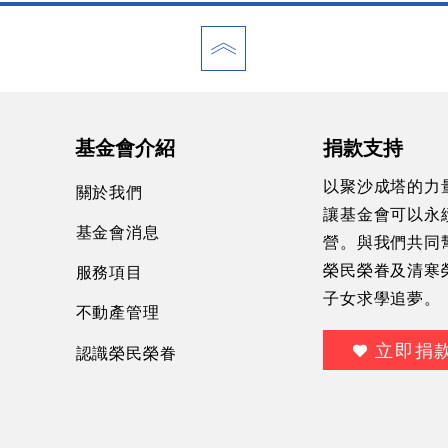
基金會介紹
捐款支持
以聚沙成塔的力
關於我們
讓基金會可以永
基金會消息
營。與我們共同
服務項目
榮民榮眷及清寒
子女求學追夢。
不動產管理
立即捐
認識榮民榮眷