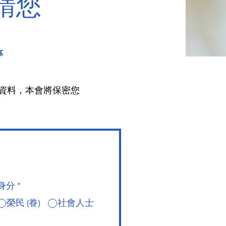
請您
夢
資料，本會將保密您
身分
*
榮民 (眷)
社會人士