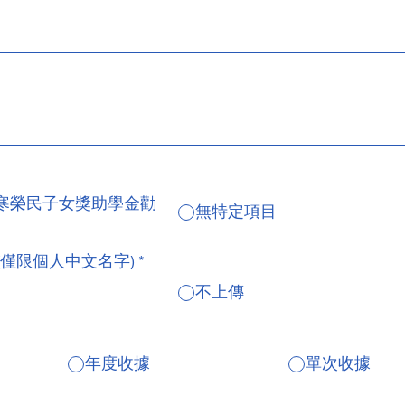
寒榮民子女獎助學金勸
無特定項目
(僅限個人中文名字)
*
不上傳
年度收據
單次收據