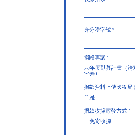
身分證字號
捐贈專案
*
年度勸募計畫（清
募）
捐款資料上傳國稅局 
是
捐款收據寄發方式
*
免寄收據