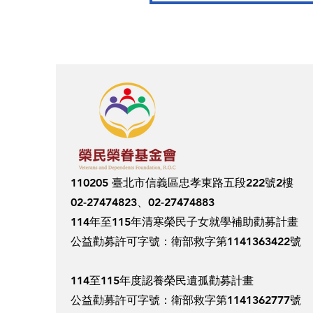
110205 臺北市信義區忠孝東路五段222號2樓
02-27474823、02-27474883
114年至115年清寒榮民子女就學補助勸募計畫
​公益勸募許可字號：衛部救字第1141363422號
114至115年度認養榮民遺孤勸募計畫
​公益勸募許可字號：衛部救字第1141362777號