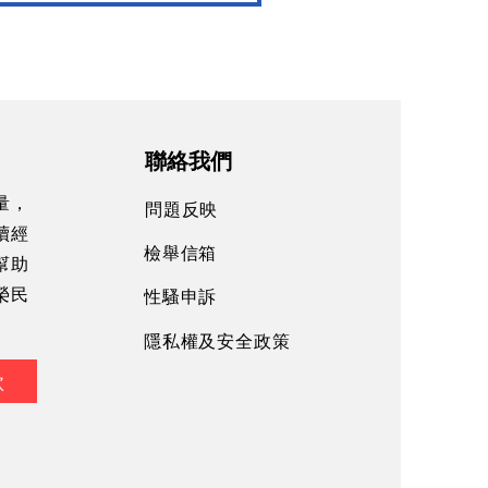
聯絡我們
量，
問題反映
續經
檢舉信箱
幫助
性騷申訴
榮民
隱私權及安全政策
款