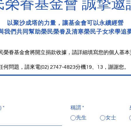
民榮眷基金會 誠摯邀
以聚沙成塔的力量，讓基金會可以永續經營
與我們共同幫助榮民榮眷及清寒榮民子女求學追
民榮眷基金會將開立捐款收據，請詳細填寫您的個人基本
問題，請來電(02) 2747-4823分機19、13，謝謝您。
)
稱謂
*
先生
女士