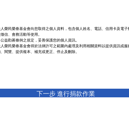
法人榮民榮眷基金會向您取得之個人資料，包含個人姓名、電話、信用卡及電子
款徵信、會務活動等使用。
與公益勸募條例之規定，妥善保護您的個人資訊。
法人榮民榮眷基金會得於法律許可之範圍內處理及利用相關資料以提供資訊或服
詢、閱覽、提供複本、補充或更正、停止及刪除。
下一步 進行捐款作業