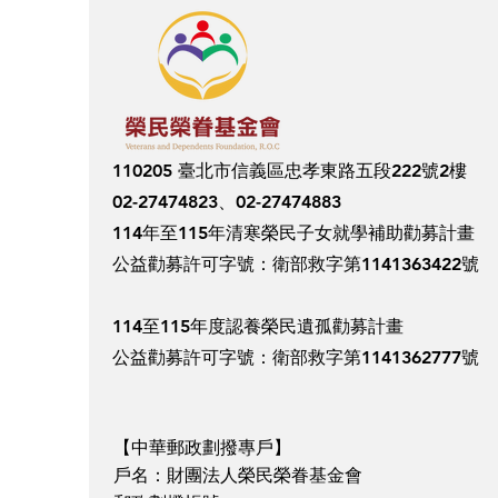
110205 臺北市信義區忠孝東路五段222號2樓
02-27474823、02-27474883
114年至115年清寒榮民子女就學補助勸募計畫
​公益勸募許可字號：衛部救字第1141363422號
114至115年度認養榮民遺孤勸募計畫
​公益勸募許可字號：衛部救字第1141362777號
【中華郵政劃撥專戶】
戶名：財團法人榮民榮眷基金會