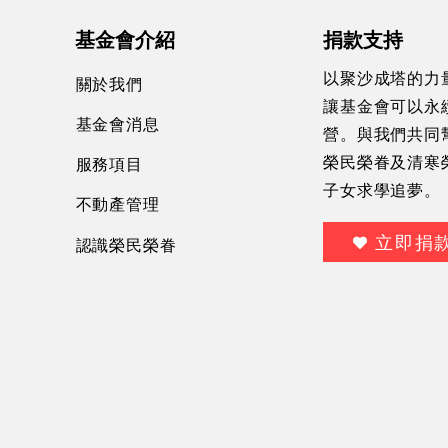
基金會介紹
捐款支持
以聚沙成塔的力
關於我們
讓基金會可以永
基金會消息
營。與我們共同
服務項目
榮民榮眷及清寒
子女求學追夢。
不動產管理
立即捐
認識榮民榮眷