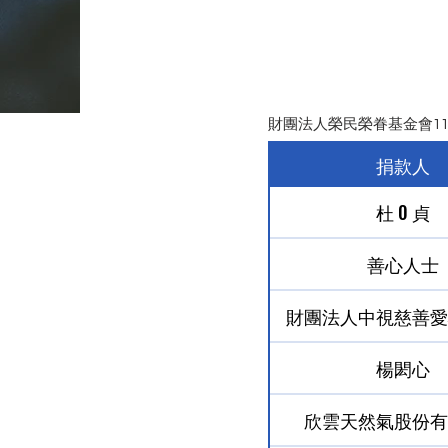
財團法人榮民榮眷基金會111
捐款人
杜 0 貞
善心人士
勸募字號
中華民國111年10月
財團法人中視慈善愛
楊閎心
欣雲天然氣股份有