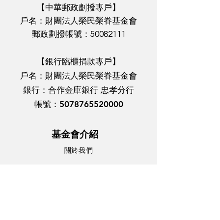
【中華郵政劃撥專戶】
Reserved. 中華民國財團法人榮民榮眷
基金會
戶名：財團法人榮民榮眷基金會
郵政劃撥帳號：50082111
【銀行臨櫃捐款專戶】
戶名：財團法人榮民榮眷基金會
銀行：合作金庫銀行 忠孝
分行
帳號：5078765520000
基金會介紹
關於我們
基金會消息
服務項目
不動產管理