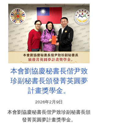
本會劉協慶秘書長偕尹致
珍副秘書長頒發菁英圓夢
計畫獎學金。
2026年2月9日
本會劉協慶秘書長偕尹致珍副秘書長頒
發菁英圓夢計畫獎學金。