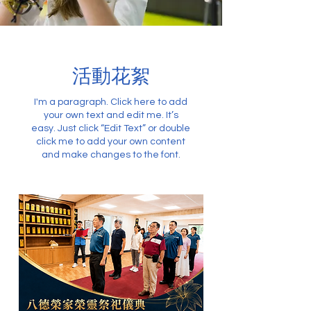
​活動花絮
I'm a paragraph. Click here to add
your own text and edit me. It’s
easy. Just click “Edit Text” or double
click me to add your own content
and make changes to the font.