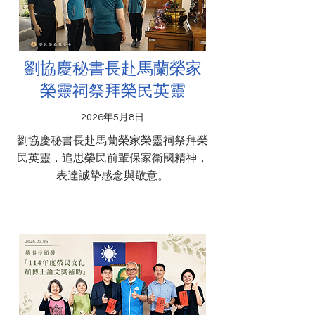
劉協慶秘書長赴馬蘭榮家
榮靈祠祭拜榮民英靈
2026年5月8日
劉協慶秘書長赴馬蘭榮家榮靈祠祭拜榮
民英靈，追思榮民前輩保家衛國精神，
表達誠摯感念與敬意。