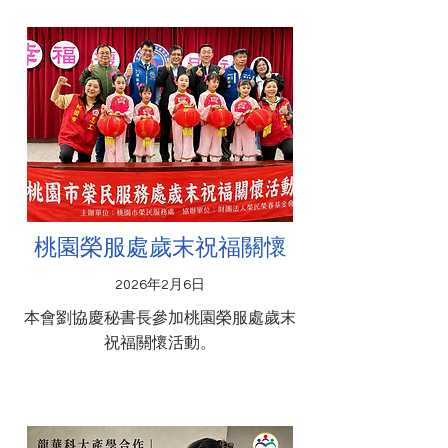
桃園榮服處歲末祝福關懷
2026年2月6日
本會劉協慶秘書長參加桃園榮服處歲末
祝福關懷活動。