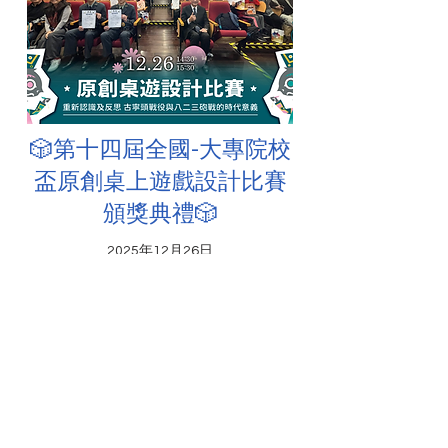
🎲第十四屆全國-大專院校
盃原創桌上遊戲設計比賽
頒獎典禮🎲
2025年12月26日
本屆特別與龍華科大藝文中心共同合作
舉辦原創桌上遊戲設計比賽，讓學生更
加深入研究歷史意義，同時以創意與遊
戲共同推動歷史教育。