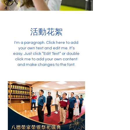
​活動花絮
I'm a paragraph. Click here to add
your own text and edit me. It’s
easy. Just click “Edit Text” or double
click me to add your own content
and make changes to the font.