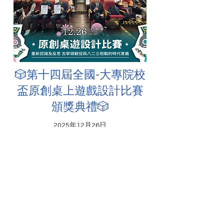
🎲第十四屆全國-大專院校
盃原創桌上遊戲設計比賽
頒獎典禮🎲
2025年12月26日
本屆特別與龍華科大藝文中心共同合作
舉辦原創桌上遊戲設計比賽，讓學生更
加深入研究歷史意義，同時以創意與遊
戲共同推動歷史教育。