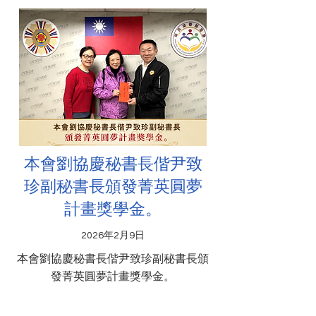
本會劉協慶秘書長偕尹致
珍副秘書長頒發菁英圓夢
計畫獎學金。
2026年2月9日
本會劉協慶秘書長偕尹致珍副秘書長頒
發菁英圓夢計畫獎學金。