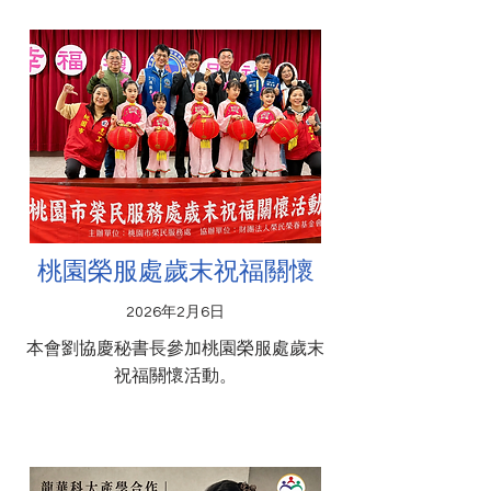
桃園榮服處歲末祝福關懷
2026年2月6日
本會劉協慶秘書長參加桃園榮服處歲末
祝福關懷活動。