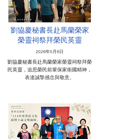
劉協慶秘書長赴馬蘭榮家
榮靈祠祭拜榮民英靈
2026年5月8日
劉協慶秘書長赴馬蘭榮家榮靈祠祭拜榮
民英靈，追思榮民前輩保家衛國精神，
表達誠摯感念與敬意。