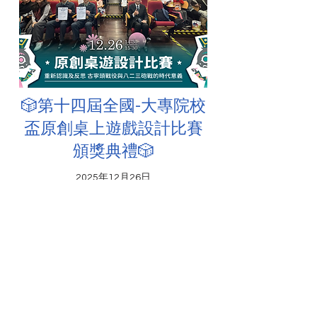
🎲第十四屆全國-大專院校
盃原創桌上遊戲設計比賽
頒獎典禮🎲
2025年12月26日
本屆特別與龍華科大藝文中心共同合作
舉辦原創桌上遊戲設計比賽，讓學生更
加深入研究歷史意義，同時以創意與遊
戲共同推動歷史教育。