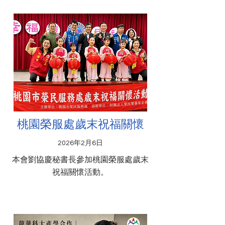
桃園榮服處歲末祝福關懷
2026年2月6日
本會劉協慶秘書長參加桃園榮服處歲末
祝福關懷活動。