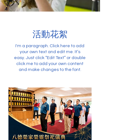
​活動花絮
I'm a paragraph. Click here to add
your own text and edit me. It’s
easy. Just click “Edit Text” or double
click me to add your own content
and make changes to the font.