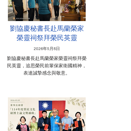
劉協慶秘書長赴馬蘭榮家
榮靈祠祭拜榮民英靈
2026年5月8日
劉協慶秘書長赴馬蘭榮家榮靈祠祭拜榮
民英靈，追思榮民前輩保家衛國精神，
表達誠摯感念與敬意。