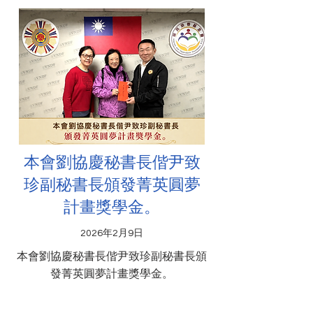
本會劉協慶秘書長偕尹致
珍副秘書長頒發菁英圓夢
計畫獎學金。
2026年2月9日
本會劉協慶秘書長偕尹致珍副秘書長頒
發菁英圓夢計畫獎學金。