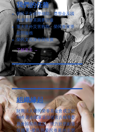
我們的任務
榮民子女就學補助、獎學金及國
外求學菁英圓夢計畫
重大意外災害救助、榮民眷宣導
慰問服務
榮民文化保存與推廣
了解更多 →
組織緣起
財團法人榮民榮眷基金會成立於
86年是由國軍退除役官兵輔導委
員會捐助而成立，致力於照顧退
役國軍-榮民與榮民眷屬的非營