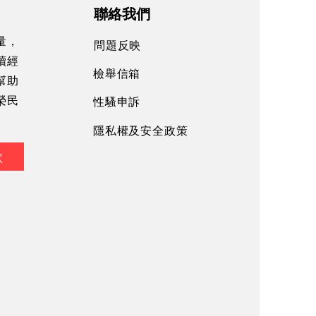
聯絡我們
量，
問題反映
續經
檢舉信箱
幫助
性騷申訴
榮民
隱私權及安全政策
款