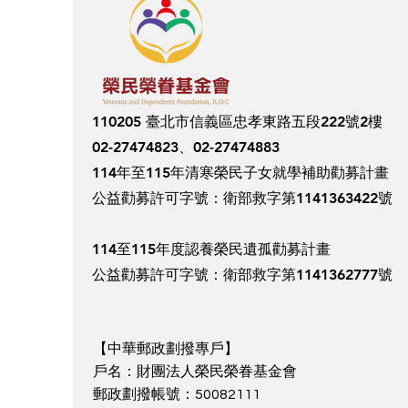
110205 臺北市信義區忠孝東路五段222號2樓
02-27474823、02-27474883
114年至115年清寒榮民子女就學補助勸募計畫
​公益勸募許可字號：衛部救字第1141363422號
114至115年度認養榮民遺孤勸募計畫
​公益勸募許可字號：衛部救字第1141362777號
【中華郵政劃撥專戶】
戶名：財團法人榮民榮眷基金會
郵政劃撥帳號：50082111