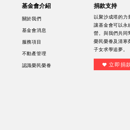
基金會介紹
捐款支持
以聚沙成塔的力
關於我們
讓基金會可以永
基金會消息
營。與我們共同
服務項目
榮民榮眷及清寒
子女求學追夢。
不動產管理
立即捐
認識榮民榮眷